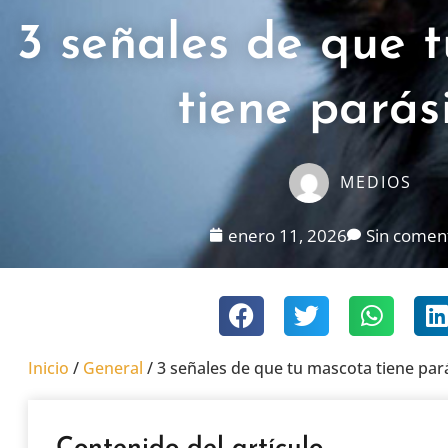
3 señales de que 
tiene parás
MEDIOS
enero 11, 2026
Sin comen
Inicio
/
General
/
3 señales de que tu mascota tiene par