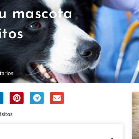
tu mascota
itos
tarios
ásitos