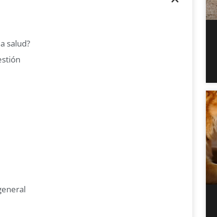
la salud?
estión
general