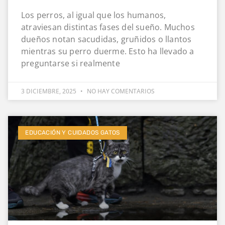
Los perros, al igual que los humanos,
atraviesan distintas fases del sueño. Muchos
dueños notan sacudidas, gruñidos o llantos
mientras su perro duerme. Esto ha llevado a
preguntarse si realmente
3 DICIEMBRE, 2025
NO HAY COMENTARIOS
EDUCACIÓN Y CUIDADOS GATOS