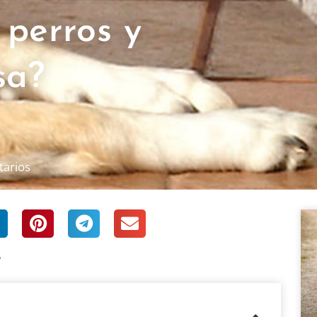
 perros y
sa?
tarios
?