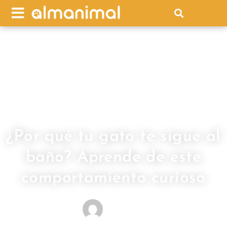
¿Por qué tu gato te sigue al
baño? Aprende de este
comportamiento curioso
MEDIOS