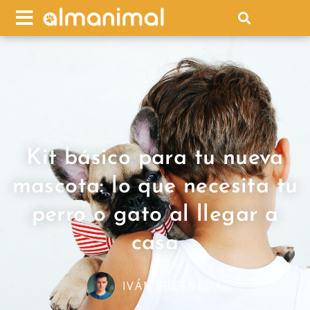
Kit básico para tu nueva
mascota: lo que necesita tu
perro o gato al llegar a
casa
IVÁN FRESNEDA