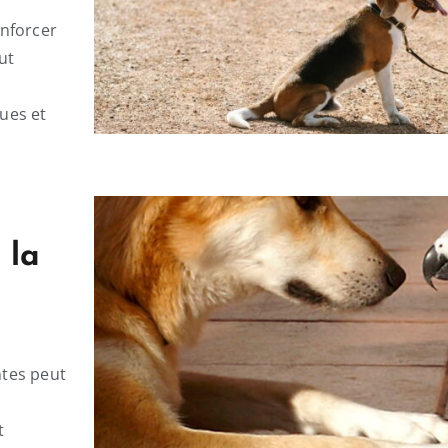
nforcer
ut
ques et
 la
tes peut
t