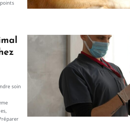
 points
imal
hez
endre soin
même
mes,
 Préparer