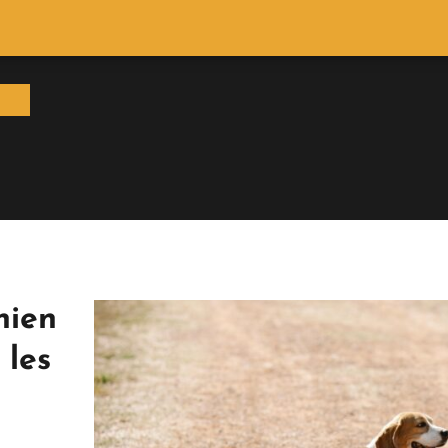
hien
 les