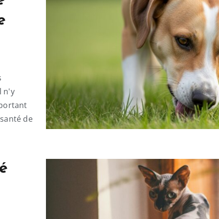
e
e
s
 n'y
mportant
 santé de
té