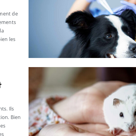
ement de
gements
la
ien les
t
ts. Ils
ion. Bien
res
es