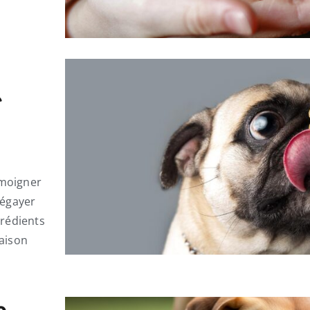
e
émoigner
'égayer
grédients
maison