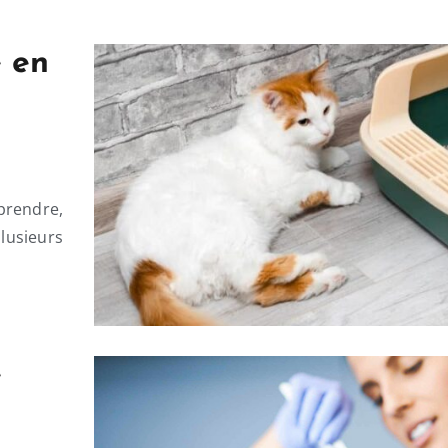
e en
prendre,
Plusieurs
e