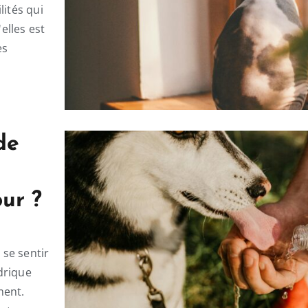
lités qui
elles est
es
de
our ?
se sentir
drique
ment.