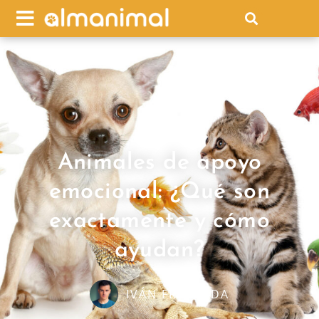
Animales de apoyo
emocional: ¿Qué son
exactamente y cómo
ayudan?
IVÁN FRESNEDA