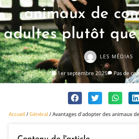
animaux de co
adultes plutôt que
LES MÉDIAS
1er septembre 2025
Pas de co
Accueil
/
Général
/
Avantages d'adopter des animaux de