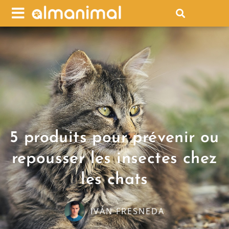
5 produits pour prévenir ou
repousser les insectes chez
les chats
IVÁN FRESNEDA