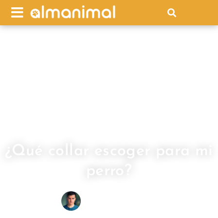
¿Qué collar escoger para mi
perro?
IVÁN FRESNEDA