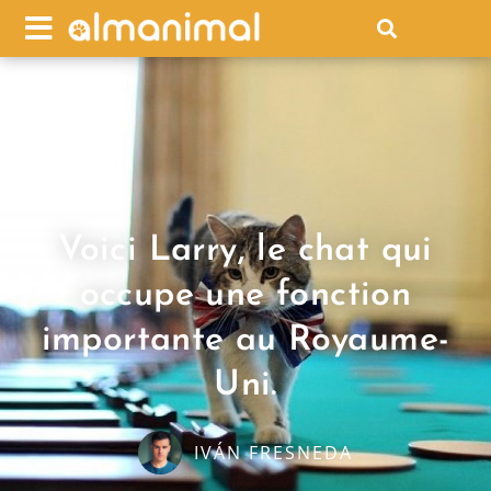
Voici Larry, le chat qui
occupe une fonction
importante au Royaume-
Uni.
IVÁN FRESNEDA