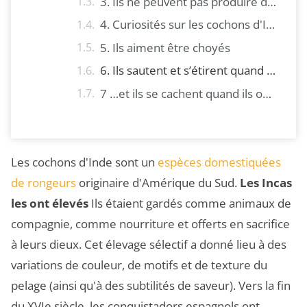
3. Ils ne peuvent pas produire de vitamine C... et ils mangent leurs propres excréments
4. Curiosités sur les cochons d'Inde concernant leurs sens
5. Ils aiment être choyés
6. Ils sautent et s’étirent quand ils sont heureux…
7 …et ils se cachent quand ils ont peur
Les cochons d'Inde sont un
espèces domestiquées
de rongeurs
originaire d'Amérique du Sud.
Les Incas
les ont élevés
Ils étaient gardés comme animaux de
compagnie, comme nourriture et offerts en sacrifice
à leurs dieux. Cet élevage sélectif a donné lieu à des
variations de couleur, de motifs et de texture du
pelage (ainsi qu'à des subtilités de saveur). Vers la fin
du XVIe siècle, les conquistadors espagnols ont