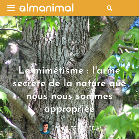
Le mimétisme : l'arme
secrète de la nature que
nous nous sommes
appropriée
IVÁN FRESNEDA