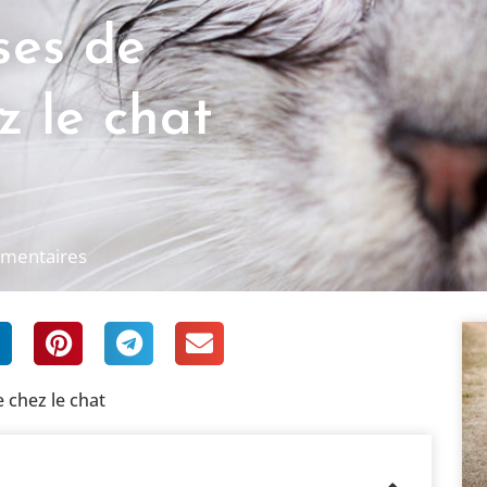
ses de
z le chat
mentaires
 chez le chat