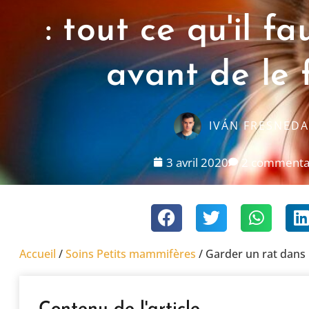
: tout ce qu'il fa
avant de le 
IVÁN FRESNEDA
3 avril 2020
2 commenta
Accueil
/
Soins Petits mammifères
/
Garder un rat dans l