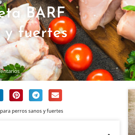
ieta BARF
 y fuertes
entarios
 para perros sanos y fuertes