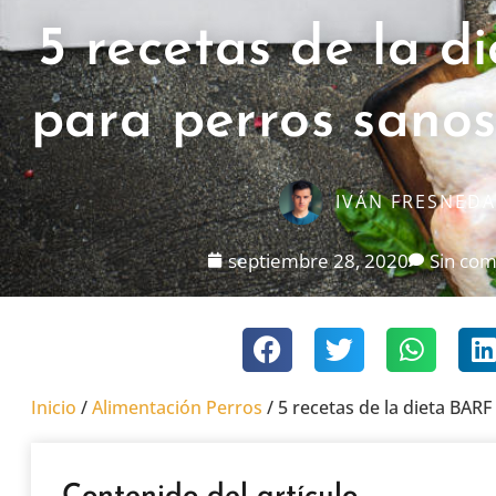
5 recetas de la d
para perros sanos
IVÁN FRESNEDA
septiembre 28, 2020
Sin com
Inicio
/
Alimentación Perros
/
5 recetas de la dieta BARF