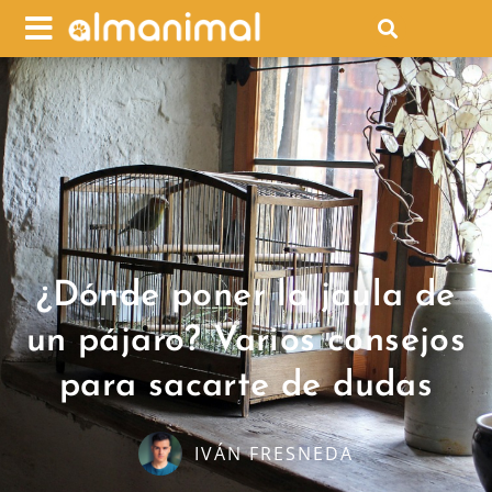
¿Dónde poner la jaula de
un pájaro? Varios consejos
para sacarte de dudas
IVÁN FRESNEDA