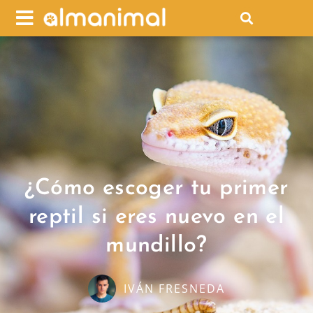
¿Cómo escoger tu primer
reptil si eres nuevo en el
mundillo?
IVÁN FRESNEDA