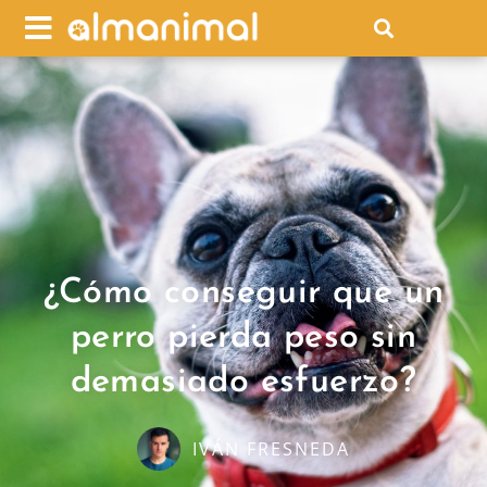
¿Cómo conseguir que un
perro pierda peso sin
demasiado esfuerzo?
IVÁN FRESNEDA