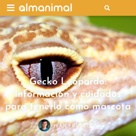
Gecko Leopardo:
información y cuidados
para tenerlo como mascota
IVÁN FRESNEDA